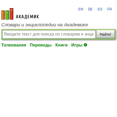
EN
DE
ES
FR
academic.ru
Словари и энциклопедии на Академике
Найти!
Толкования
Переводы
Книги
Игры ⚽