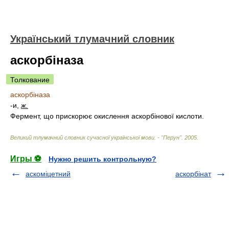
Український тлумачний словник
аскорбіназа
Толкование
аскорбіназа
-и,
ж.
Фермент, що прискорює окислення аскорбінової кислоти.
Великий тлумачний словник сучасної української мови. - "Перун"
.
2005
.
Игры ⚽
Нужно решить контрольную?
аскоміцетний
аскорбінат